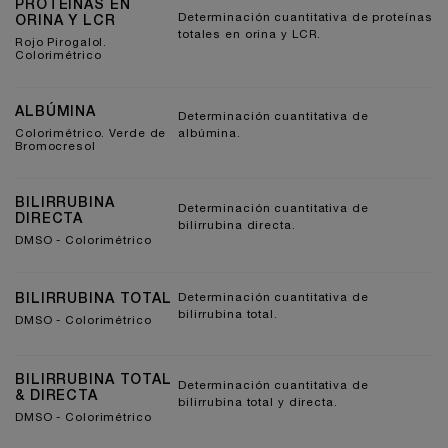
PROTEINAS EN
Determinación cuantitativa de proteínas
ORINA Y LCR
totales en orina y LCR.
Rojo Pirogalol.
Colorimétrico
ALBÚMINA
Determinación cuantitativa de
Colorimétrico. Verde de
albúmina.
Bromocresol
BILIRRUBINA
Determinación cuantitativa de
DIRECTA
bilirrubina directa.
DMSO - Colorimétrico
BILIRRUBINA TOTAL
Determinación cuantitativa de
bilirrubina total.
DMSO - Colorimétrico
BILIRRUBINA TOTAL
Determinación cuantitativa de
& DIRECTA
bilirrubina total y directa.
DMSO - Colorimétrico