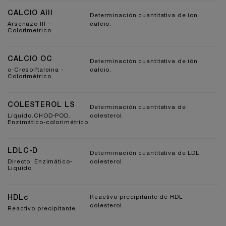
CALCIO AIII
Determinación cuantitativa de ion
Arsenazo III –
calcio.
Colorimetrico
CALCIO OC
Determinación cuantitativa de ión
o-Cresolftaleina -
calcio.
Colorimétrico
COLESTEROL LS
Determinación cuantitativa de
Líquido.CHOD-POD.
colesterol.
Enzimático-colorimétrico
LDLC-D
Determinación cuantitativa de LDL
Directo. Enzimático-
colesterol.
Liquido
HDLc
Reactivo precipitante de HDL
colesterol.
Reactivo precipitante