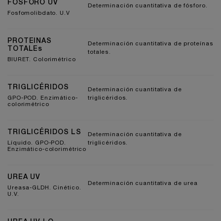
FÓSFORO UV
Determinación cuantitativa de fósforo.
Fosfomolibdato. U.V
PROTEINAS
Determinación cuantitativa de proteínas
TOTALEs
totales.
BIURET. Colorimétrico
TRIGLICÉRIDOS
Determinación cuantitativa de
GPO-POD. Enzimático-
triglicéridos.
colorimétrico
TRIGLICÉRIDOS LS
Determinación cuantitativa de
Líquido. GPO-POD.
triglicéridos.
Enzimático-colorimétrico
UREA UV
Determinación cuantitativa de urea
Ureasa-GLDH. Cinético.
U.V.