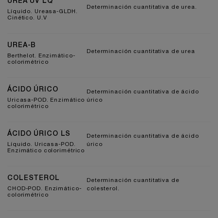
UREA UV LQ
Determinación cuantitativa de urea.
Líquido. Ureasa-GLDH.
Cinético. U.V
UREA-B
Determinación cuantitativa de urea
Berthelot. Enzimático-
colorimétrico
ÁCIDO ÚRICO
Determinación cuantitativa de ácido
Uricasa-POD. Enzimático
úrico
colorimétrico
ÁCIDO ÚRICO LS
Determinación cuantitativa de ácido
Líquido. Uricasa-POD.
úrico
Enzimático colorimétrico
COLESTEROL
Determinación cuantitativa de
CHOD-POD. Enzimático-
colesterol.
colorimétrico