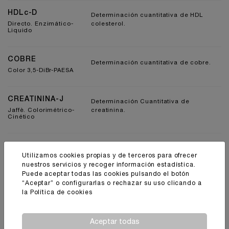
HDLc-D
Determinación cuantitativa de HDL
Directo. Enzimático-
colesterol.
Liquido
COBRE
Determinación cuantitativa de cobre.
Color 3,5-DiBr-PAESA
CREATININA-J
Determinación Cuantitativa de
Jaffè. Colorimétrico-
creatinina.
Cinético
GLUCOSA TR
Determinación cuantitativa de glucosa.
Utilizamos cookies propias y de terceros para ofrecer
TRINDER.GOD-POD.
Colorimétrico
nuestros servicios y recoger información estadística.
Puede aceptar todas las cookies pulsando el botón
“Aceptar” o configurarlas o rechazar su uso clicando a
GLUCOSA LS
la
Política de cookies
Determinación cuantitativa de glucosa.
Liquida. GOD-POD.
Colorimétrico
Aceptar todas